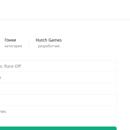
ПРОГРАММЫ
новинки
Гонки
Hutch Games
категория
разработчик
s: Race Off
о
mes