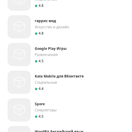
4.8
гаррис мод
Искусство и дизайн
4.8
Google Play Игры
Развлечения
4.5
Kate Mobile для ВКонтакте
Социальные
4.4
Spore
Симуляторы
4.5
WordBit Английский язык