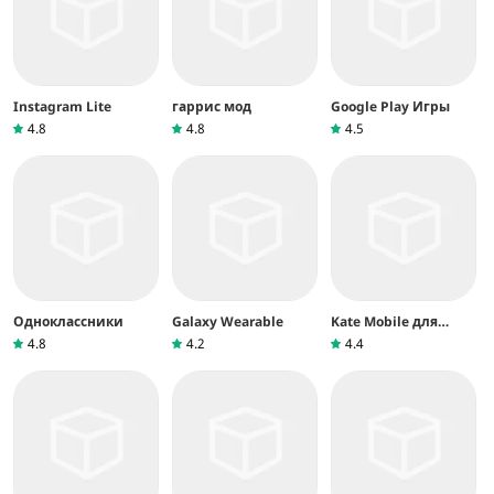
Instagram Lite
гаррис мод
Google Play Игры
4.8
4.8
4.5
Одноклассники
Galaxy Wearable
Kate Mobile для
ВКонтакте
4.8
4.2
4.4