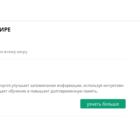
ПРОГРАММЫ
ИРЕ
новинки
по всему миру
Imprint улучшает запоминание информации, используя интуитивн
щает обучение и повышает долговременную память.
узнать больше