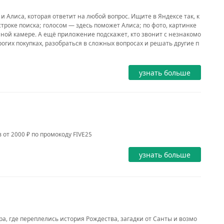
 Алиса, которая ответит на любой вопрос. Ищите в Яндексе так, к
строке поиска; голосом — здесь поможет Алиса; по фото, картинке
ной камере. А ещё приложение подскажет, кто звонит с незнакомо
огих покупках, разобраться в сложных вопросах и решать другие п
узнать больше
 от 2000 ₽ по промокоду FIVE25
узнать больше
гра, где переплелись история Рождества, загадки от Санты и возмо