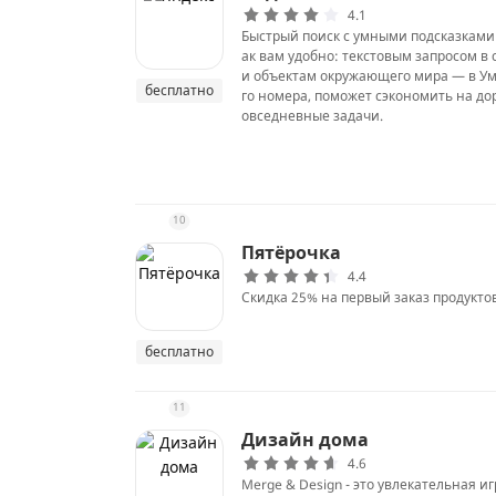
4.1
Быстрый поиск с умными подсказками и
ак вам удобно: текстовым запросом в 
и объектам окружающего мира — в Ум
бесплатно
го номера, поможет сэкономить на дор
овседневные задачи.
10
Пятёрочка
4.4
Скидка 25% на первый заказ продуктов
бесплатно
11
Дизайн дома
4.6
Merge & Design - это увлекательная и