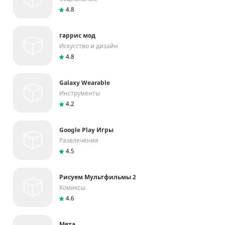
4.8
гаррис мод
Искусство и дизайн
4.8
Galaxy Wearable
Инструменты
4.2
Google Play Игры
Развлечения
4.5
Рисуем Мультфильмы 2
Комиксы
4.6
Мята