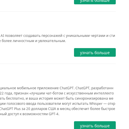
узнать больше
r AI позволяет создавать персонажей с уникальными чертами и сти
 более личностным и увлекательным.
узнать больше
ициальное мобильное приложение ChatGPT. ChatGPT, разработанн
22 года, признан «лучшим чат-ботом с искусственным интеллекто
ать бесплатно, и ваша история может быть синхронизирована ме
ции голосового ввода пользователи могут испытать Whisper — откр
ChatGPT Plus за 20 долларов США в месяц обеспечит более быстрое
вный доступ к возможностям GPT-4.
узнать больше