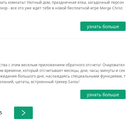
вать комнаты! Уютный дом, праздничная ёлка, загадочный персон
кор - все это уже ждет тебя в новой бесплатной игре Merge Christ
узнать больше
ства с этим веселым приложением обратного отсчета! Очаровател
м времени, который отсчитывает месяцы, дни, часы, минуты и сек
 ожидания большого дня, наслаждаясь специальными функциями, т
ланий, цитаты, встроенный трекер Santa!
узнать больше
5