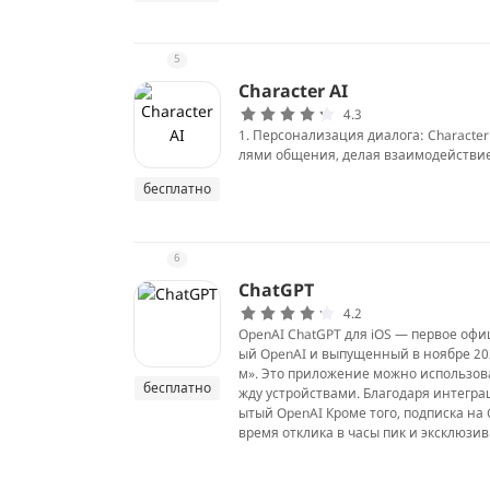
5
Character AI
4.3
1. Персонализация диалога: Characte
лями общения, делая взаимодействие
бесплатно
6
ChatGPT
4.2
OpenAI ChatGPT для iOS — первое оф
ый OpenAI и выпущенный в ноябре 20
м». Это приложение можно использов
бесплатно
жду устройствами. Благодаря интегра
ытый OpenAI Кроме того, подписка на 
время отклика в часы пик и эксклюзи