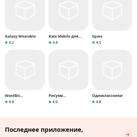
Galaxy Wearable
Kate Mobile для
Spore
ВКонтакте
4.2
4.4
4.5
WordBit
Рисуем
Одноклассники
Английский язык
Мультфильмы 2
4.8
4.6
4.8
Последнее приложение,