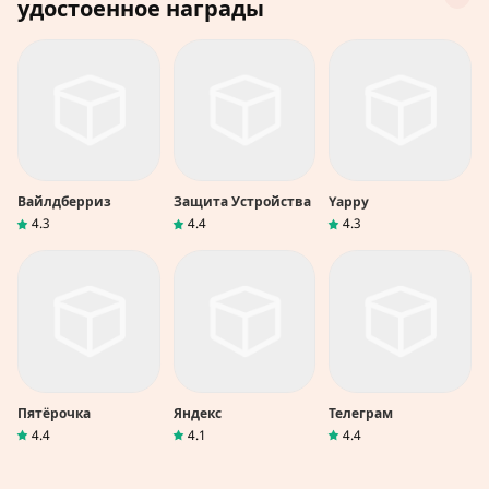
удостоенное награды
Вайлдберриз
Защита Устройства
Yappy
4.3
4.4
4.3
Пятёрочка
Яндекс
Телеграм
4.4
4.1
4.4