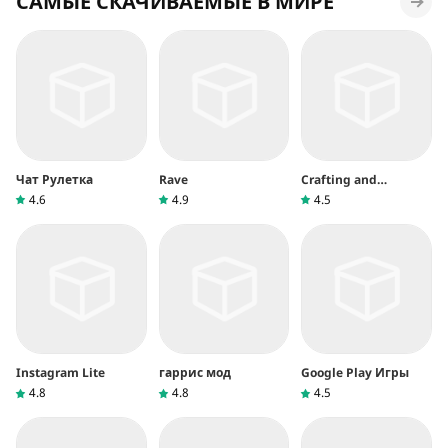
САМЫЕ СКАЧИВАЕМЫЕ В МИРЕ
Чат Рулетка
Rave
Crafting and
Building
4.6
4.9
4.5
Instagram Lite
гаррис мод
Google Play Игры
4.8
4.8
4.5