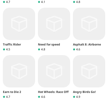
4.7
4.1
4.8
Traffic Rider
Need for speed
Asphalt 8: Airborne
4.5
4.8
4.6
Earn to Die 2
Hot Wheels: Race Off
Angry Birds Go!
4.7
4.6
4.9