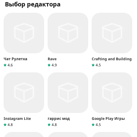
Выбор редактора
Чат Рулетка
Rave
Crafting and Building
4.6
4.9
4.5
Instagram Lite
гаррис мод
Google Play Игры
4.8
4.8
4.5