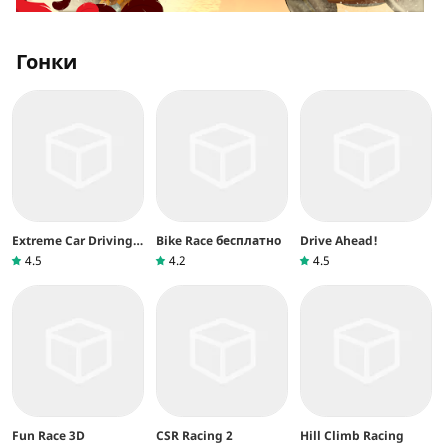
Гонки
Extreme Car Driving
Bike Race бесплатно
Drive Ahead!
Simulator
4.5
4.2
4.5
Fun Race 3D
CSR Racing 2
Hill Climb Racing