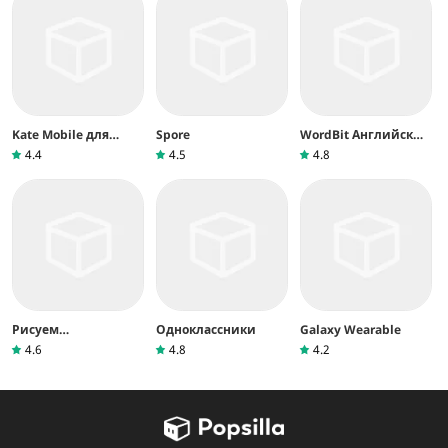
Kate Mobile для
Spore
WordBit Английский
ВКонтакте
язык
4.4
4.5
4.8
Рисуем
Одноклассники
Galaxy Wearable
Мультфильмы 2
4.6
4.8
4.2