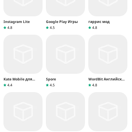
Instagram Lite
Google Play Игры
гаррис мод
4.8
4.5
4.8
Kate Mobile для
Spore
WordBit Английский
ВКонтакте
язык
4.4
4.5
4.8