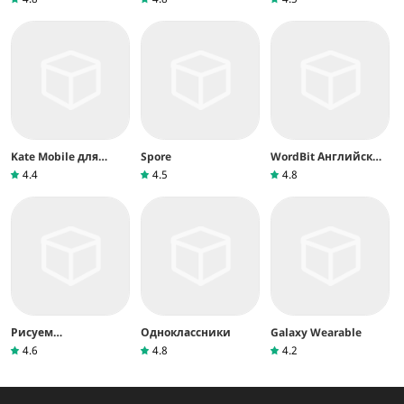
Kate Mobile для
Spore
WordBit Английский
ВКонтакте
язык
4.4
4.5
4.8
Рисуем
Одноклассники
Galaxy Wearable
Мультфильмы 2
4.6
4.8
4.2