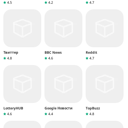
4.5
4.2
4.7
Твиттер
BBC News
Reddit
4.8
4.6
4.7
LotteryHUB
Google Новости
TopBuzz
4.6
4.4
4.8