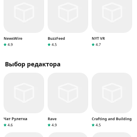
NewsWire
BuzzFeed
NYT VR
4.9
4.5
4.7
Выбор редактора
Чат Рулетка
Rave
Crafting and Building
4.6
4.9
4.5