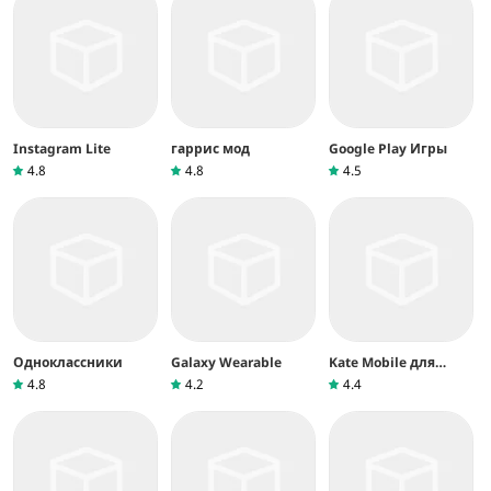
Instagram Lite
гаррис мод
Google Play Игры
4.8
4.8
4.5
Одноклассники
Galaxy Wearable
Kate Mobile для
ВКонтакте
4.8
4.2
4.4