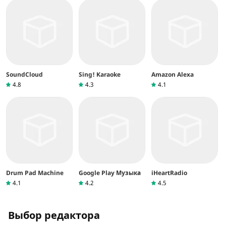
SoundCloud
Sing! Karaoke
Amazon Alexa
4.8
4.3
4.1
Drum Pad Machine
Google Play Музыка
iHeartRadio
4.1
4.2
4.5
Выбор редактора