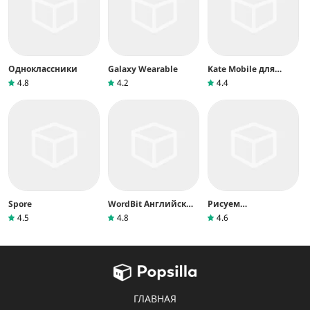
Одноклассники
Galaxy Wearable
Kate Mobile для
ВКонтакте
4.8
4.2
4.4
Spore
WordBit Английский
Рисуем
язык
Мультфильмы 2
4.5
4.8
4.6
ГЛАВНАЯ