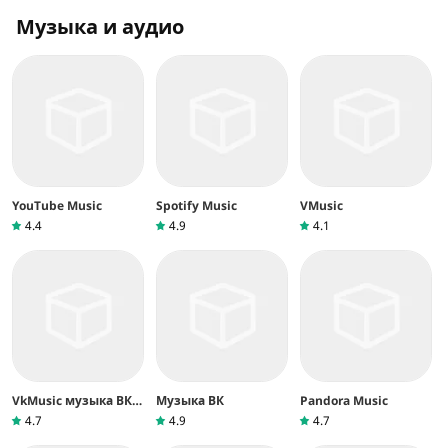
Музыка и аудио
YouTube Music
Spotify Music
VMusic
4.4
4.9
4.1
VkMusic музыка ВК
Музыка ВК
Pandora Music
скачать и слушать
4.7
4.9
4.7