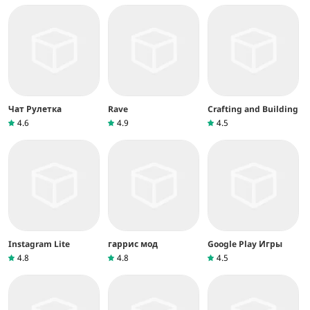
Чат Рулетка
Rave
Crafting and Building
4.6
4.9
4.5
Instagram Lite
гаррис мод
Google Play Игры
4.8
4.8
4.5