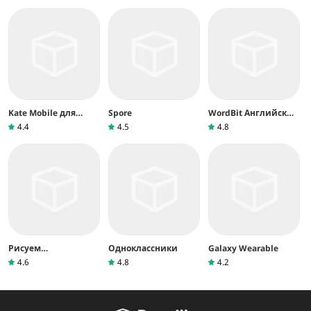
Kate Mobile для
Spore
WordBit Английский
ВКонтакте
язык
4.4
4.5
4.8
Рисуем
Одноклассники
Galaxy Wearable
Мультфильмы 2
4.6
4.8
4.2