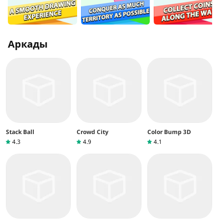
Аркады
Stack Ball
Crowd City
Color Bump 3D
4.3
4.9
4.1