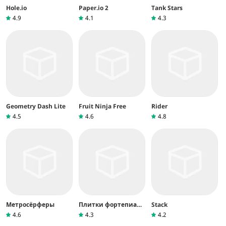
Hole.io
Paper.io 2
Tank Stars
4.9
4.1
4.3
Geometry Dash Lite
Fruit Ninja Free
Rider
4.5
4.6
4.8
Метросёрферы
Плитки фортепиано
Stack
2™
4.6
4.3
4.2