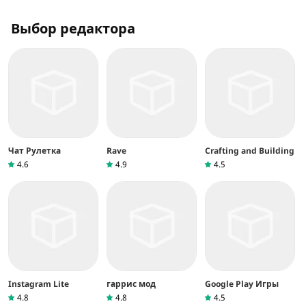
Выбор редактора
Чат Рулетка
Rave
Crafting and Building
4.6
4.9
4.5
Instagram Lite
гаррис мод
Google Play Игры
4.8
4.8
4.5