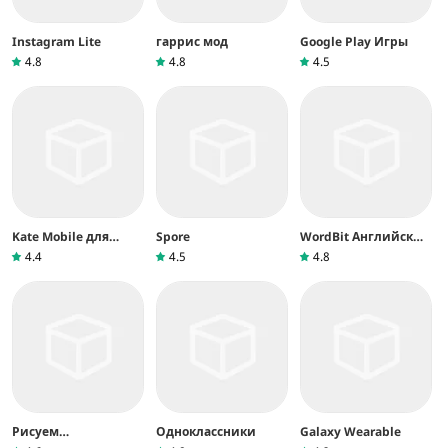
Instagram Lite
гаррис мод
Google Play Игры
4.8
4.8
4.5
Kate Mobile для
Spore
WordBit Английский
ВКонтакте
язык
4.4
4.5
4.8
Рисуем
Одноклассники
Galaxy Wearable
Мультфильмы 2