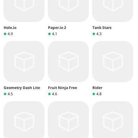
Hole.io
Paper.io 2
Tank Stars
4.9
4.1
4.3
Geometry Dash Lite
Fruit Ninja Free
Rider
4.5
4.6
4.8