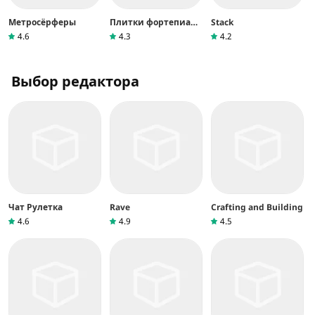
Метросёрферы
Плитки фортепиано
Stack
2™
4.6
4.3
4.2
Выбор редактора
Чат Рулетка
Rave
Crafting and Building
4.6
4.9
4.5