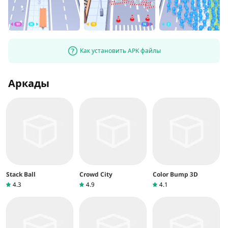
Как установить APK файлы
Аркады
Stack Ball
Crowd City
Color Bump 3D
4.3
4.9
4.1