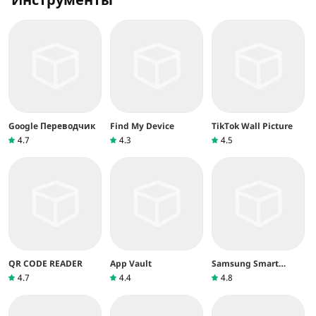
Google Переводчик
Find My Device
TikTok Wall Picture
4.7
4.3
4.5
QR CODE READER
App Vault
Samsung Smart
Switch Mobile
4.7
4.4
4.8