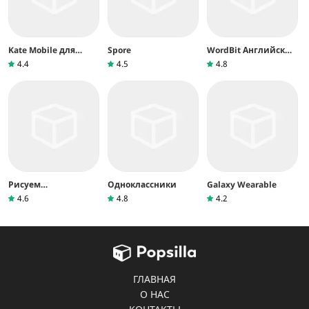
Kate Mobile для
Spore
WordBit Английский
ВКонтакте
язык
4.4
4.5
4.8
Рисуем
Одноклассники
Galaxy Wearable
Мультфильмы 2
4.6
4.8
4.2
ГЛАВНАЯ
О НАС