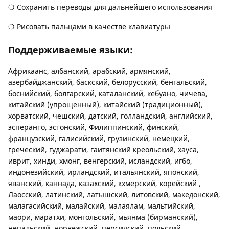
❍ Сохранить переводы для дальнейшего использования
❍ Рисовать пальцами в качестве клавиатуры
Поддерживаемые языки:
Африкаанс, албанский, арабский, армянский,
азербайджанский, баскский, белорусский, бенгальский,
боснийский, болгарский, каталанский, кебуано, чичева,
китайский (упрощенный), китайский (традиционный),
хорватский, чешский, датский, голландский, английский,
эсперанто, эстонский, Филиппинский, финский,
французский, галисийский, грузинский, немецкий,
греческий, гуджарати, гаитянский креольский, хауса,
иврит, хинди, хмонг, венгерский, исландский, игбо,
индонезийский, ирландский, итальянский, японский,
яванский, каннада, казахский, кхмерский, корейский ,
Лаосский, латинский, латышский, литовский, македонский,
малагасийский, малайский, малаялам, мальтийский,
маори, маратхи, монгольский, мьянма (бирманский),
непальский, норвежский, персидский, польский,