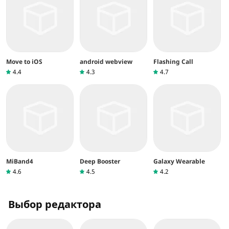
Move to iOS
android webview
Flashing Call
4.4
4.3
4.7
MiBand4
Deep Booster
Galaxy Wearable
4.6
4.5
4.2
Выбор редактора