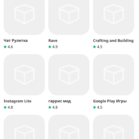
Чат Рулетка
Rave
Crafting and Building
4.6
4.9
4.5
Instagram Lite
гаррис мод
Google Play Игры
4.8
4.8
4.5