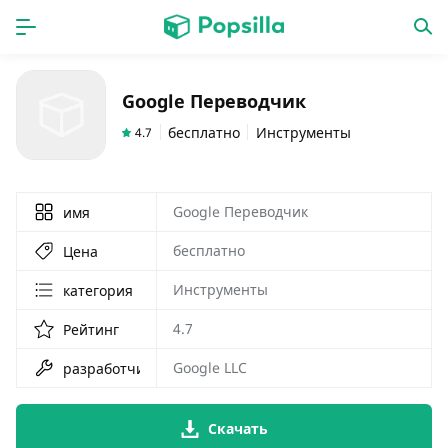
ГЛАВНАЯ
ПРОГРАММЫ
Google Переводчик
игры
новинки
бесплатно
Инструменты
4.7
Google Переводчик
имя
бесплатно
Цена
Инструменты
категория
4.7
Рейтинг
Google LLC
разработчик
Скачать