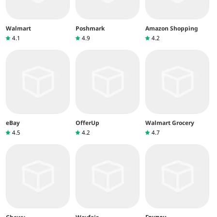
Walmart
Poshmark
Amazon Shopping
4.1
4.9
4.2
eBay
OfferUp
Walmart Grocery
4.5
4.2
4.7