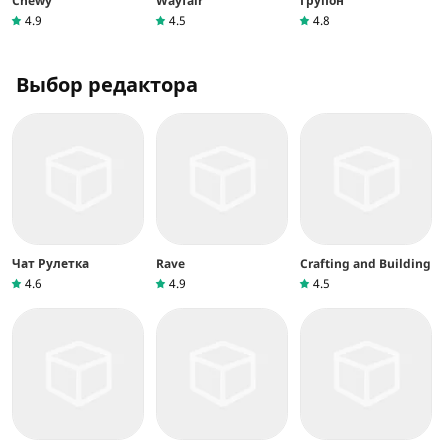
Chewy
Wayfair
Групон
4.9
4.5
4.8
Выбор редактора
Чат Рулетка
Rave
Crafting and Building
4.6
4.9
4.5