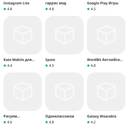
Instagram Lite
гаррис мод
Google Play Игры
4.8
4.8
4.5
Kate Mobile для
Spore
WordBit Английский
ВКонтакте
язык
4.4
4.5
4.8
Рисуем
Одноклассники
Galaxy Wearable
Мультфильмы 2
4.6
4.8
4.2