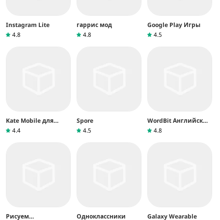
Instagram Lite
гаррис мод
Google Play Игры
4.8
4.8
4.5
Kate Mobile для
Spore
WordBit Английский
ВКонтакте
язык
4.4
4.5
4.8
Рисуем
Одноклассники
Galaxy Wearable