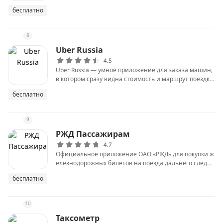
бесплатно
8
Uber Russia
4.5
Uber Russia — умное приложение для заказа машин,
в котором сразу видна стоимость и маршрут поездки.
Просто укажите, куда хотите отправиться, и не беспо
бесплатно
койтесь о парковках, заправках или пересадках.
9
РЖД Пассажирам
4.7
Официальное приложение ОАО «РЖД» для покупки ж
елезнодорожных билетов на поезда дальнего следов
ания и пригородные поезда без наценки.
бесплатно
10
Таксометр