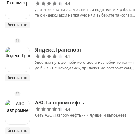
4.4
Для этого станьте самозанятым водителем и работай
те с Яндекс.Такси напрямую или выберите таксопарк,
который отправляет деньги на карту каждый день. Та
бесплатно
ксометр покажет, сколько стоит поездка, сколько ден
ег сейчас на счёте и сколько вы заработали за день.
11
Яндекс.Транспорт
4.1
Удобный путь до любимого места из любой точки — г
де бы вы не находились, приложение построит самы
й удобный маршрут до дома или работы.
бесплатно
12
АЗС Газпромнефть
4.4
Сеть АЗС «Газпромнефть» - и лучше, и выгоднее!
бесплатно