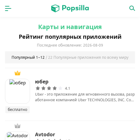
ГЛАВНАЯ
ПРОГРАММЫ
Карты и навигация
Рейтинг популярных приложений
игры
новинки
Последнее обновление: 2026-08-09
Популярный 1~12
/ 22 Популярные приложения по всему миру
1
юбер
4.1
Uber - это приложение для мгновенного вызова, разр
аботанное компанией Uber TECHNOLOGIES, INC. Со
штаб-квартирой в Сан-Франциско. Uber позиционир
бесплатно
ует себя не только как приложение для вызова автом
обилей, но и как инструмент, «обеспечивающий бол
ее качественные и индивидуальные планы поездок
2
для пассажиров».
Avtodor