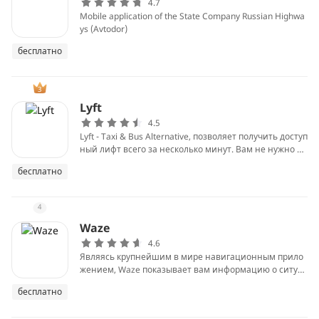
4.7
Mobile application of the State Company Russian Highwa
ys (Avtodor)
бесплатно
3
Lyft
4.5
Lyft - Taxi & Bus Alternative, позволяет получить доступ
ный лифт всего за несколько минут. Вам не нужно ж
дать автобус или окликнуть такси, просто используйт
бесплатно
е Lyft и нажмите несколько кнопок, чтобы выбрать бл
ижайшего водителя, который доставит вас туда, куда
вы хотите.
4
Waze
4.6
Являясь крупнейшим в мире навигационным прило
жением, Waze показывает вам информацию о ситуа
ции на дорогах и дорожной обстановке в вашем реги
бесплатно
оне. Вы можете сэкономить время и деньги, ездя с от
крытым Waze.