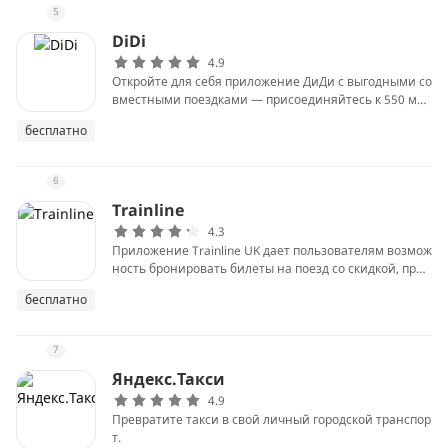
5
DiDi
4.9
Откройте для себя приложение ДиДи с выгодными со
вместными поездками — присоединяйтесь к 550 мил
лионам пользователей по всему миру, которые эконо
бесплатно
мят на поездках в любимые места. #делайбольшепл
атименьше
6
Trainline
4.3
Приложение Trainline UK дает пользователям возмож
ность бронировать билеты на поезд со скидкой, прос
матривать расписание поездов и планировать свое
бесплатно
путешествие по всей Великобритании. Это самое по
пулярное железнодорожное приложение № 1 в Вели
кобритании.
7
Яндекс.Такси
4.9
Превратите такси в свой личный городской транспор
т.