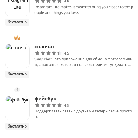
4.8
Instagram Lite makes it easier to bring you closer to the p
eople and things you love.
бесплатно
3
снэпчат
4.5
Snapchat
- это приложение для обмена фотографиям
и, с помощью которым пользователи могут делать фо
тографии, записывать видео, добавляя текст или кар
бесплатно
тины, потом отправлять их своим друзьям. В Snapcha
t эти фотографии и видео называются «Snaps», и пол
ьзователи называют себя «snubs».
4
фейсбук
4.9
Поддерживать связь с друзьями теперь легче просто
го!
бесплатно