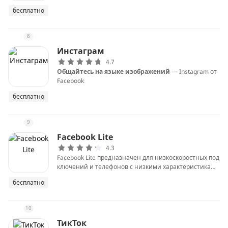
бесплатно
8
Инстаграм
4.7
Общайтесь на языке изображений
— Instagram от
Facebook
бесплатно
9
Facebook Lite
4.3
Facebook Lite предназначен для низкоскоростных под
ключений и телефонов с низкими характеристикам
и, используя меньше оперативной памяти и мощнос
бесплатно
ти процессора. Она небольшая, помогает сэкономит
ь место на телефоне и может использовать Facebook
в условиях 2G.
10
ТикТок