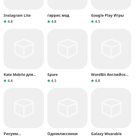
Instagram Lite
гаррис мод
Google Play Игры
4.8
4.8
4.5
Kate Mobile для
Spore
WordBit Английский
ВКонтакте
язык
4.4
4.5
4.8
Рисуем
Одноклассники
Galaxy Wearable