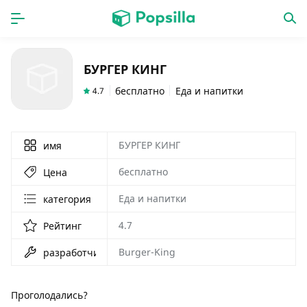
ГЛАВНАЯ
ПРОГРАММЫ
БУРГЕР КИНГ
игры
новинки
бесплатно
Еда и напитки
4.7
БУРГЕР КИНГ
имя
бесплатно
Цена
Еда и напитки
категория
4.7
Рейтинг
Burger-King
разработчик
Проголодались?