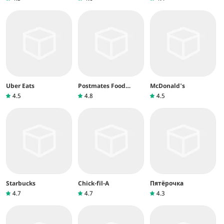
Uber Eats
Postmates Food
McDonald's
Delivery
4.5
4.8
4.5
Starbucks
Chick-fil-A
Пятёрочка
4.7
4.7
4.3