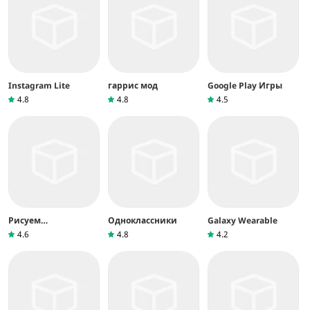
Instagram Lite
гаррис мод
Google Play Игры
4.8
4.8
4.5
Рисуем
Одноклассники
Galaxy Wearable
Мультфильмы 2
4.6
4.8
4.2