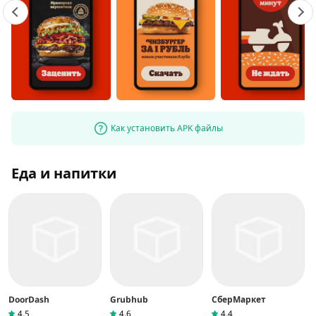
Как установить APK файлы
Еда и напитки
DoorDash
Grubhub
СберМаркет
4.5
4.6
4.4