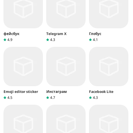
фейсбук
Telegram X
Глобус
4.9
4.3
4.1
Emoji editor sticker
Инстаграм
Facebook Lite
4.5
4.7
4.3