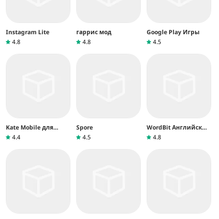
Instagram Lite
гаррис мод
Google Play Игры
4.8
4.8
4.5
Kate Mobile для
Spore
WordBit Английский
ВКонтакте
язык
4.4
4.5
4.8