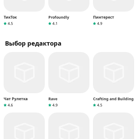
ТикТок
Profoundly
Пинтерест
4.5
4.1
4.9
Выбор редактора
Чат Рулетка
Rave
Crafting and Building
4.6
4.9
4.5