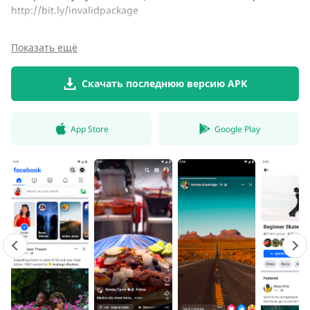
http://bit.ly/invalidpackage
Показать ещё
Скачать последнюю версию APK
App Store
Google Play