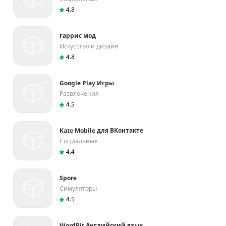
4.8
гаррис мод
Искусство и дизайн
4.8
Google Play Игры
Развлечения
4.5
Kate Mobile для ВКонтакте
Социальные
4.4
Spore
Симуляторы
4.5
WordBit Английский язык