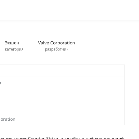
ПРОГРАММЫ
новинки
Экшен
Valve Corporation
категория
разработчик
о
poration
редакция серии Counter-Strike, разработанной корпорацией