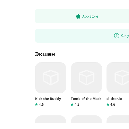
• Предлагайте отличные карты, графику и диз
App Store
• Обеспечить сообщество, которое обеспечив
• Наслаждайтесь новым оружием
Как 
Cons
Экшен
• Меньше опыта или учебных пособий для но
Kick the Buddy
Tomb of the Mask
slither.io
4.6
4.2
4.6