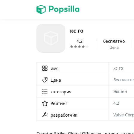
ГЛАВНАЯ
кс го
игры
4.2
бесплатно
Цена
кс го
имя
бесплатн
Цена
Экшен
категория
4.2
Рейтинг
Valve Cor
разработчик
Counter-Strike: Global Offensive, четвертая 