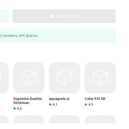
айн
Google Play
ает множество матчей
установить APK файлы
вых пользователей
Supreme Duelist
aquapark.io
Color Fill 3D
Stickman
4.1
4.5
4.6