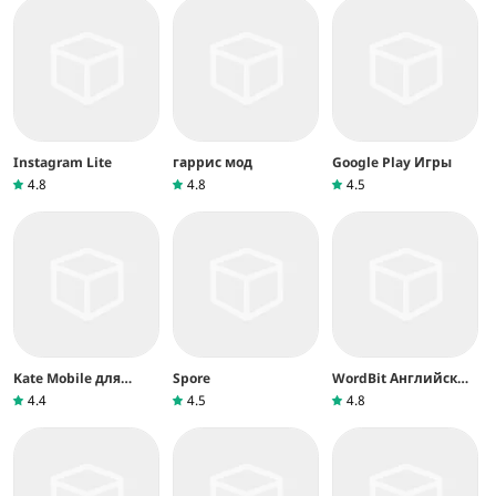
Instagram Lite
гаррис мод
Google Play Игры
4.8
4.8
4.5
Kate Mobile для
Spore
WordBit Английский
ВКонтакте
язык
4.4
4.5
4.8