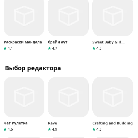
Раскраски Мандала
брейн аут
Sweet Baby Girl
Christmas 2
4.1
4.7
4.5
Выбор редактора
Чат Рулетка
Rave
Crafting and Building
4.6
4.9
4.5