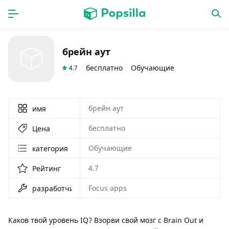
ГЛАВНАЯ
ПРОГРАММЫ
брейн аут
игры
новинки
бесплатно
Обучающие
4.7
брейн аут
имя
бесплатно
Цена
Обучающие
категория
4.7
Рейтинг
Focus apps
разработчик
Каков твой уровень IQ? Взорви свой мозг с Brain Out и