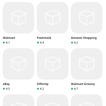
Walmart
Poshmark
Amazon Shopping
4.1
4.9
4.2
eBay
OfferUp
Walmart Grocery
4.5
4.2
4.7