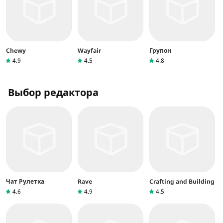
Chewy
Wayfair
Групон
4.9
4.5
4.8
Выбор редактора
Чат Рулетка
Rave
Crafting and Building
4.6
4.9
4.5