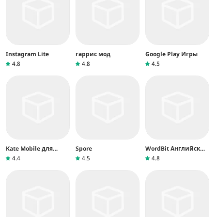
Instagram Lite
гаррис мод
Google Play Игры
4.8
4.8
4.5
Kate Mobile для
Spore
WordBit Английский
ВКонтакте
язык
4.4
4.5
4.8