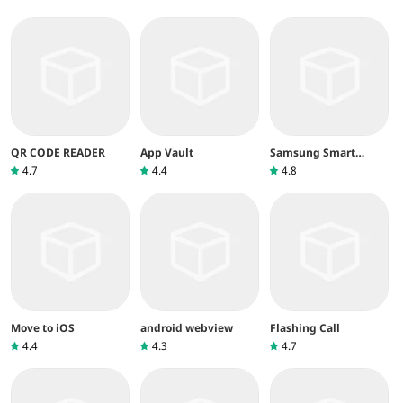
QR CODE READER
App Vault
Samsung Smart
Switch Mobile
4.7
4.4
4.8
Move to iOS
android webview
Flashing Call
4.4
4.3
4.7