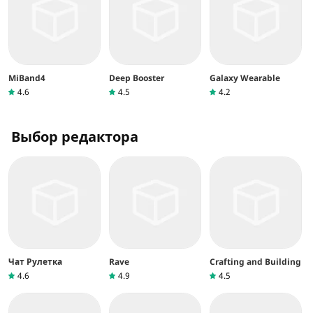
MiBand4
Deep Booster
Galaxy Wearable
4.6
4.5
4.2
Выбор редактора
Чат Рулетка
Rave
Crafting and Building
4.6
4.9
4.5