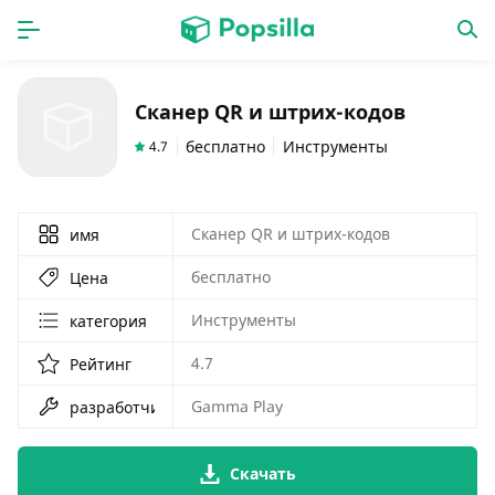
ГЛАВНАЯ
ПРОГРАММЫ
Сканер QR и штрих-кодов
игры
новинки
бесплатно
Инструменты
4.7
Сканер QR и штрих-кодов
имя
бесплатно
Цена
Инструменты
категория
4.7
Рейтинг
Gamma Play
разработчик
Скачать