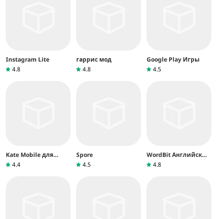
Instagram Lite
гаррис мод
Google Play Игры
4.8
4.8
4.5
Kate Mobile для
Spore
WordBit Английский
ВКонтакте
язык
4.4
4.5
4.8