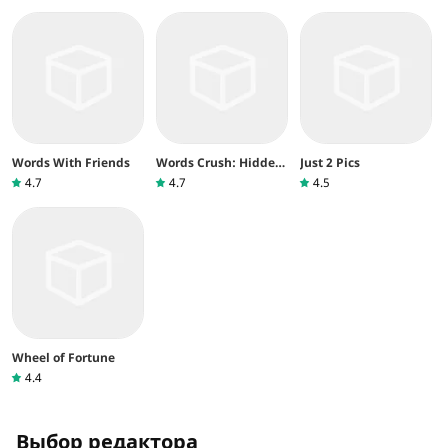
Words With Friends
Words Crush: Hidden
Just 2 Pics
Words
4.7
4.7
4.5
Wheel of Fortune
4.4
Выбор редактора