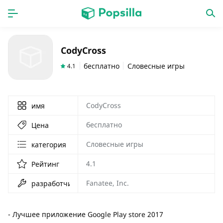
ГЛАВНАЯ
ПРОГРАММЫ
CodyCross
игры
новинки
бесплатно
Словесные игры
4.1
CodyCross
имя
бесплатно
Цена
Словесные игры
категория
4.1
Рейтинг
Fanatee, Inc.
разработчик
- Лучшее приложение Google Play store 2017