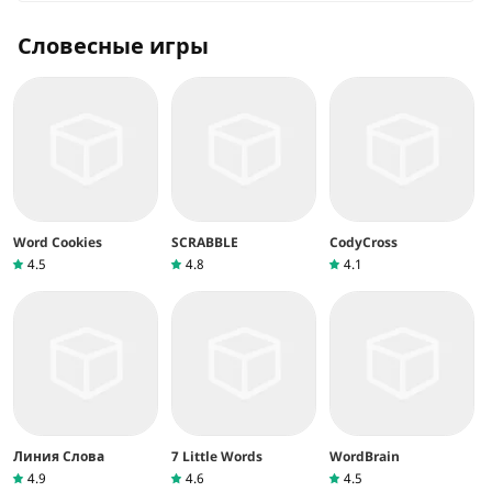
Словесные игры
Word Cookies
SCRABBLE
CodyCross
4.5
4.8
4.1
Линия Слова
7 Little Words
WordBrain
4.9
4.6
4.5